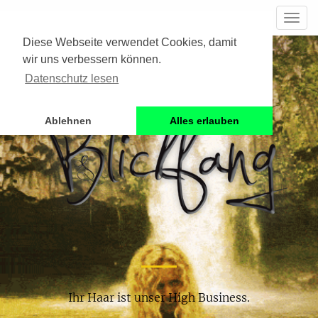
BLICKFANG
FRISEUR IDSTEIN
Toggl
navig
Diese Webseite verwendet Cookies, damit
wir uns verbessern können.
Datenschutz lesen
Ablehnen
Alles erlauben
BESTER
FRISEUR
IN
IDSTEIN
Ihr Haar ist unser High Business.